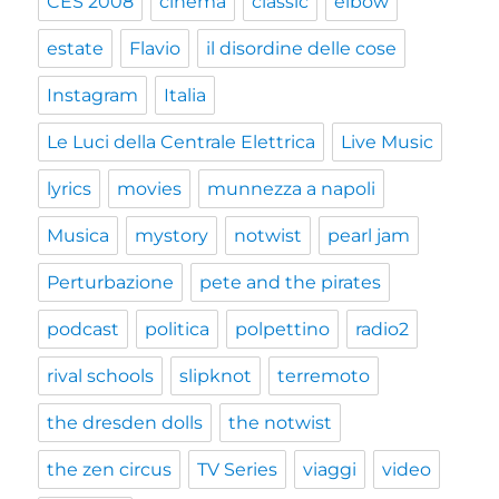
CES 2008
cinema
classic
elbow
estate
Flavio
il disordine delle cose
Instagram
Italia
Le Luci della Centrale Elettrica
Live Music
lyrics
movies
munnezza a napoli
Musica
mystory
notwist
pearl jam
Perturbazione
pete and the pirates
podcast
politica
polpettino
radio2
rival schools
slipknot
terremoto
the dresden dolls
the notwist
the zen circus
TV Series
viaggi
video