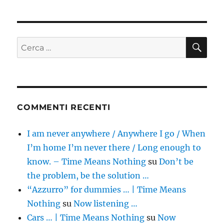
CE
Cerca:
COMMENTI RECENTI
I am never anywhere / Anywhere I go / When
I’m home I’m never there / Long enough to
know. – Time Means Nothing
su
Don’t be
the problem, be the solution …
“Azzurro” for dummies … | Time Means
Nothing
su
Now listening …
Cars … | Time Means Nothing
su
Now