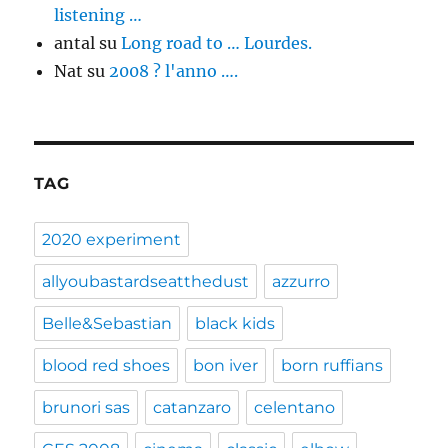
listening …
antal
su
Long road to … Lourdes.
Nat
su
2008 ? l'anno ….
TAG
2020 experiment
allyoubastardseatthedust
azzurro
Belle&Sebastian
black kids
blood red shoes
bon iver
born ruffians
brunori sas
catanzaro
celentano