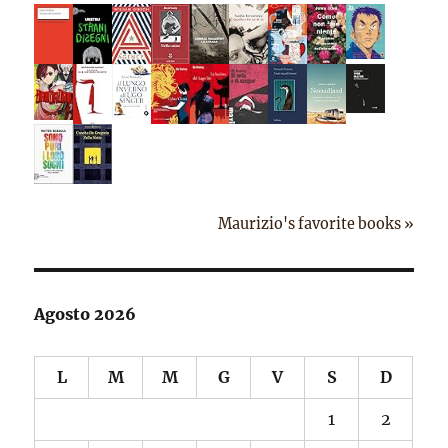
Maurizio's favorite books »
Agosto 2026
L
M
M
G
V
S
D
1
2