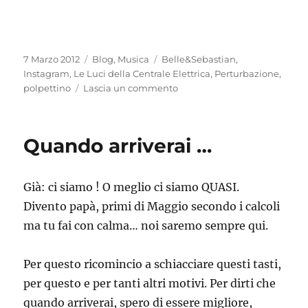
Pubblicato
Categorie
Tag
7 Marzo 2012
Blog
,
Musica
Belle&Sebastian
,
il
Instagram
,
Le Luci della Centrale Elettrica
,
Perturbazione
,
su
polpettino
Lascia un commento
Non
portarmi
via
Quando arriverai …
di
qua
:
Già: ci siamo ! O meglio ci siamo QUASI.
sto
male
Divento papà, primi di Maggio secondo i calcoli
…
ma tu fai con calma… noi saremo sempre qui.
Per questo ricomincio a schiacciare questi tasti,
per questo e per tanti altri motivi. Per dirti che
quando arriverai, spero di essere migliore,