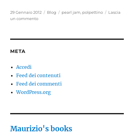
Pubblicato
Categorie
Tag
29 Gennaio 2012
Blog
pearl jam
,
polpettino
Lascia
il
su
un commento
Quando
arriverai
…
META
Accedi
Feed dei contenuti
Feed dei commenti
WordPress.org
Maurizio's books